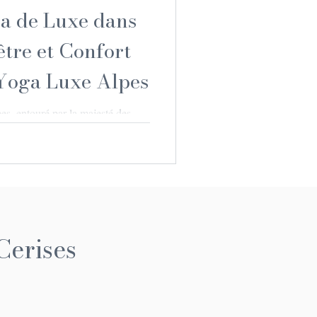
ga de Luxe dans
être et Confort
Yoga Luxe Alpes
s, entouré par la majesté des
air pur et frais, tout en vous
yoga qui allie luxe, confort et
Une retraite de yoga de luxe dans
simple séjour : c’est une invitation
onnexion avec soi-même, dans un
 embarquer pour ce voyage unique
Cerises