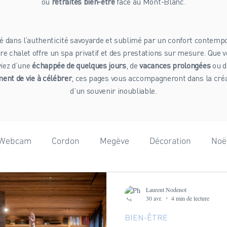
ou
retraites bien-être
face au Mont-Blanc.
é dans l’authenticité savoyarde et sublimé par un confort contempo
re chalet offre un spa privatif et des prestations sur mesure. Que 
viez d’une
échappée de quelques jours
, de
vacances prolongées
ou d
nt de vie à célébrer
, ces pages vous accompagneront dans la cré
d’un souvenir inoubliable.
Webcam
Cordon
Megève
Décoration
Noë
onnées
Adrénaline
Mont-Blanc
Beaufortain
Laurent Nodenot
30 avr.
4 min de lecture
BIEN-ÊTRE
ographie
Team Building
Anniversaire
Gastron