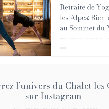
Retraite de Yo
les Alpes: Bien-
au Sommet du 
Imaginez-vous, au cœur des Alpe
montagnes enneigées, respirant l’
abandonnant à une expérience de 
bien-être. Oui, c’est possible ! 
les Alpes, c’est bien plus qu’un 
à la détente profonde, à la rec
cadre somptueux. Alors, prêt à
? Laissez-moi vous guider à
ez l’univers du Chalet les 
sur Instagram