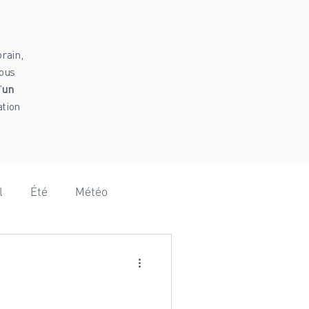
rain,
vous
’
un
ation
l
Été
Météo
Hammam
Vanoise
omie
Baby shower