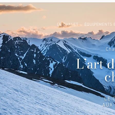
LE CHALET
ÉQUIPEMENTS 
Cha
L’art 
c
LE 
AUX