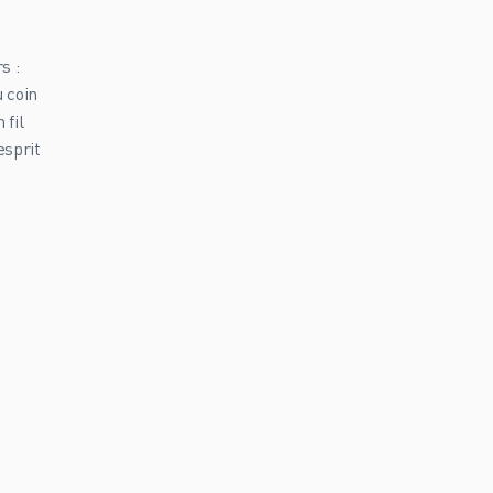
s :
u coin
 fil
esprit