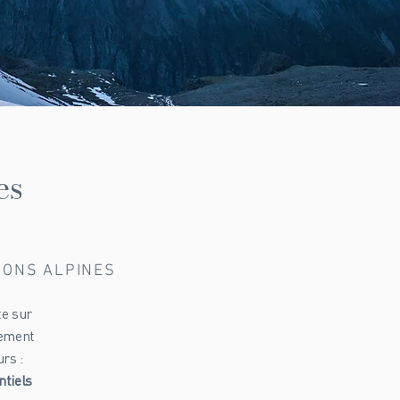
es
TIONS ALPINES
te sur
lement
rs :
ntiels