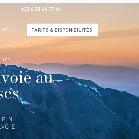
+33 6 20 44 77 44
ONTACT
TARIFS & DISPONIBILITÉS
ours
avoie au
ses
LPIN
VOIE