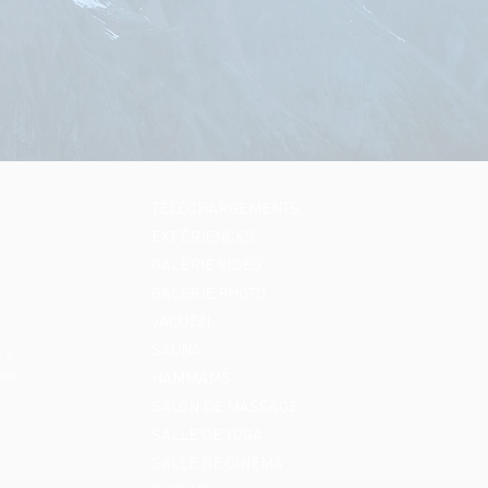
TÉLÉCHARGEMENTS…
EXPÉRIENCES…
GALERIE VIDÉO
GALERIE PHOTO
JACUZZI
SAUNA
 5
oie,
HAMMAMS
SALON DE MASSAGE
SALLE DE YOGA
SALLE DE CINÉMA