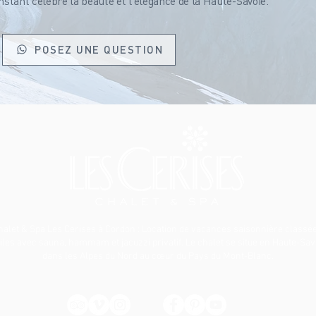
tant célèbre la beauté et l’élégance de la Haute-Savoie.
POSEZ UNE QUESTION
halet & Spa Les Cerises à Cordon
: Location de vacances saisonnière classée
iles avec sauna, hammam et jacuzzi privatif. Le chalet se situe en Haute-Sav
dans les Alpes du Nord au cœur du Pays du Mont-Blanc.