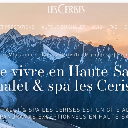
ET PRESTATIONS
AUTOUR DU CHALET
AVIS
FAQ
C
let Montagne – Jacuzzi Privatif, Mariages et Séj
de vivre en Haute-S
halet & spa les Ceri
CHALET & SPA LES CERISES EST UN GÎTE A
 PANORAMAS EXCEPTIONNELS EN HAUTE-SA