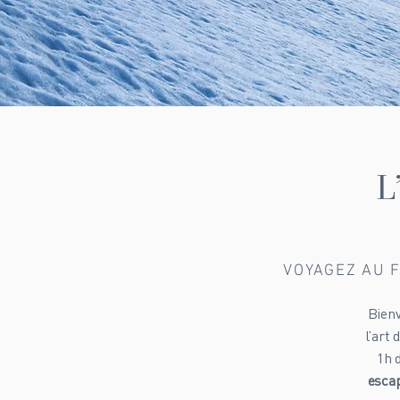
L
VOYAGEZ AU F
Bienv
l’art
1h 
escap