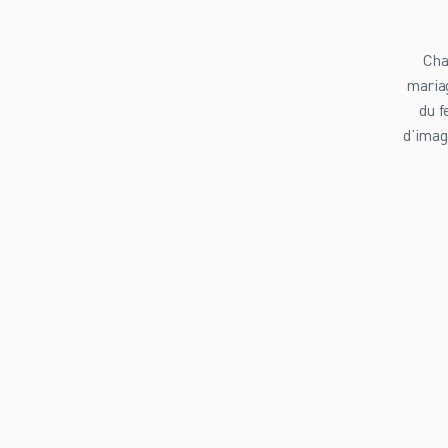
Cha
mariag
du f
d’imag