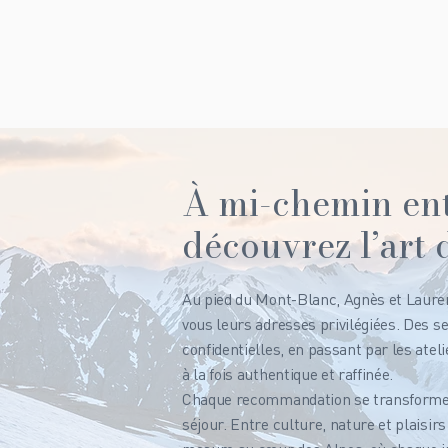
À mi-chemin ent
découvrez l’art 
Au pied du Mont-Blanc, Agnès et Lauren
vous leurs adresses privilégiées. Des 
confidentielles, en passant par les atel
à la fois authentique et raffinée.
Chaque recommandation se transforme e
séjour. Entre culture, nature et plaisirs