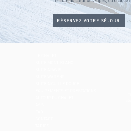
mesure au cœur des Alpes, où chaque ins
RÉSERVEZ VOTRE SÉJOUR
LE CHALET
SUITE MONT-BLANC
SUITE ARAVIS
SUITE WARENS
SUITE AIGUILLE ROUGE
ÉQUIPEMENTS ET PRESTATIONS
C
AUTOUR DU CHALET
éto
AVIS
FAQ
CONTACT
TARIFS