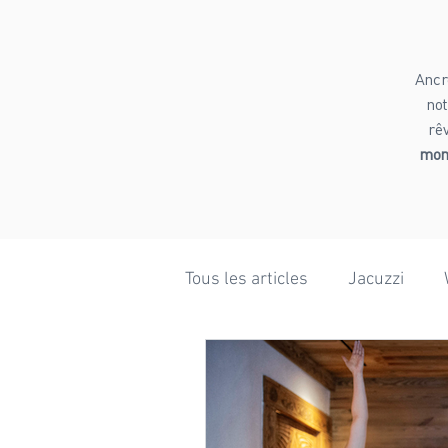
Ancr
not
rê
mome
Tous les articles
Jacuzzi
Bien-être
Ski
Rand
Mariage
Hiver
Phot