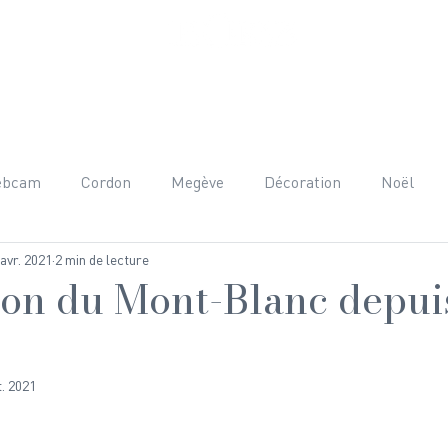
ET PRESTATIONS
AUTOUR DU CHALET
AVIS
FAQ
C
ebcam
Cordon
Megève
Décoration
Noël
 avr. 2021
2 min de lecture
nées
Adrénaline
Mont-Blanc
Beaufortain
H
ion du Mont-Blanc depui
raphie
Team Building
Anniversaire
Gastronomie
t. 2021