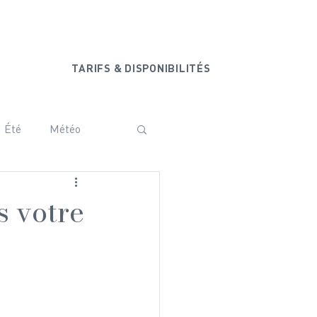
+33 6 20 44 77 44
ONTACT
TARIFS & DISPONIBILITÉS
Été
Météo
ammam
Vanoise
s votre
Baby shower