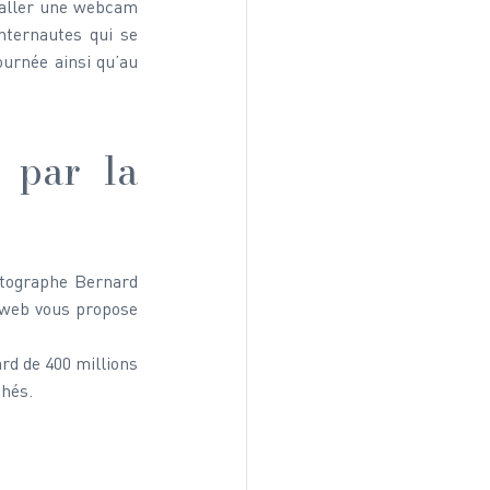
staller une webcam 
nternautes qui se 
urnée ainsi qu’au 
 par la 
otographe Bernard 
 web vous propose 
rd de 400 millions 
chés.