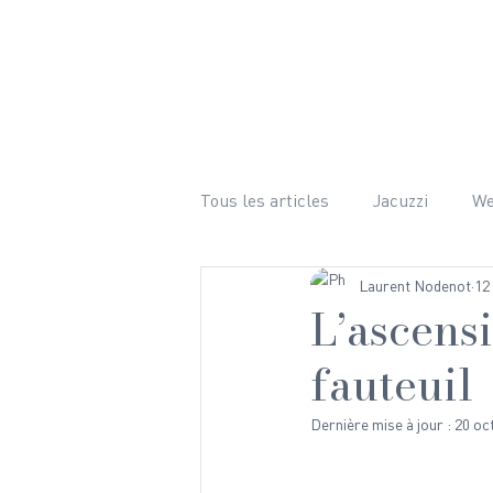
LE CHALET
ÉQUIPEMENTS 
Tous les articles
Jacuzzi
W
Laurent Nodenot
12
Bien-être
Ski
Randon
L’ascens
fauteuil
Mariage
Hiver
Photog
Dernière mise à jour :
20 oc