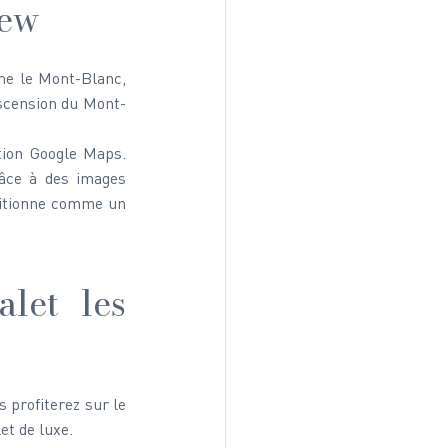
iew
me le Mont-Blanc, 
ascension du Mont-
tion Google Maps. 
âce à des images 
sitionne comme un 
et les 
profiterez sur le 
et de luxe. 