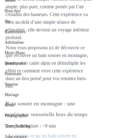
Météo
ample, plus pure, comme portée par l’air 
Bien-être
cristallin des hauteurs. Cette expérience va 
Ski
bien au-delà d’une simple séance de 
relaxation ; elle devient un voyage intérieur 
Randonnées
profond.
Adrénaline
Nous vous proposons ici de découvrir ce 
Mont-Blanc
que recouvre un bain sonore en montagne, 
pourquoi le cadre alpin en démultiplie les 
Beaufortain
effets et comment vivre cette expérience 
Hammam
dans un lieu pensé pour vos retraites bien-
Vanoise
être.
Mariage
Bain sonore en montagne : une 
Hiver
expérience sensorielle hors du temps
Photographie
Temps de lecture : ~9 min
Team Building
Qu’est-ce qu’un bain sonore en 
Anniversaire