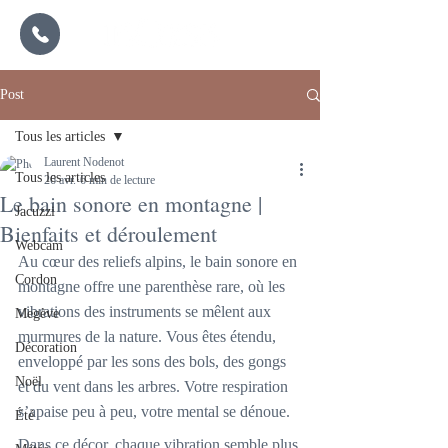
Post
Tous les articles
Laurent Nodenot
Tous les articles
26 avr.
6 min de lecture
Le bain sonore en montagne |
Jacuzzi
Bienfaits et déroulement
Webcam
Au cœur des reliefs alpins, le bain sonore en 
Cordon
montagne offre une parenthèse rare, où les 
vibrations des instruments se mêlent aux 
Megève
murmures de la nature. Vous êtes étendu, 
Décoration
enveloppé par les sons des bols, des gongs 
Noël
et du vent dans les arbres. Votre respiration 
s’apaise peu à peu, votre mental se dénoue.
Été
Dans ce décor, chaque vibration semble plus 