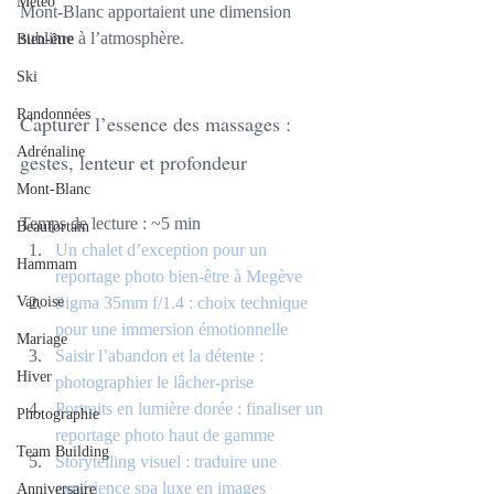
Météo
Mont-Blanc apportaient une dimension 
sublime à l’atmosphère.
Bien-être
Ski
Randonnées
Capturer l’essence des massages : 
Adrénaline
gestes, lenteur et profondeur
Mont-Blanc
Temps de lecture : ~5 min
Beaufortain
Un chalet d’exception pour un 
Hammam
reportage photo bien-être à Megève
Vanoise
Sigma 35mm f/1.4 : choix technique 
pour une immersion émotionnelle
Mariage
Saisir l’abandon et la détente : 
Hiver
photographier le lâcher-prise
Portraits en lumière dorée : finaliser un 
Photographie
reportage photo haut de gamme
Team Building
Storytelling visuel : traduire une 
expérience spa luxe en images
Anniversaire