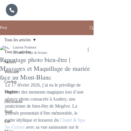
Post
Tous les articles
Laurent Nodenot
Tous les articles
25 mars
4 min de lecture
Reportage photo bien-être |
Jacuzzi
Massages et Maquillage de mariée
Webcam
face au Mont-Blanc
Cordon
Le 17 février 2026, j’ai eu le privilège de 
Megève
capturer des moments magiques lors d’une 
séance photo consacrée à Audrey, une 
Décoration
praticienne de bien-être de Megève. La 
Noël
journée promettait d’être mémorable, le 
cadre idyllique et luxueux du 
Chalet & Spa 
Été
les Cerises
 avec sa vue saisissante sur le 